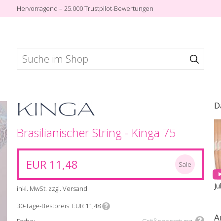
Hervorragend – 25.000 Trustpilot-Bewertungen
BHs
Höschen
Bademode
D
Brasilianischer String - Kinga 75
EUR 11,48
Sale
Ju
inkl. MwSt. zzgl. Versand
30-Tage-Bestpreis
EUR 11,48
A