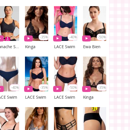
-35%
-40%
-50%
Panache Sport
Kinga
LACE Swim
Ewa Bien
-40%
-35%
-50%
-35%
ACE Swim
LACE Swim
LACE Swim
Kinga