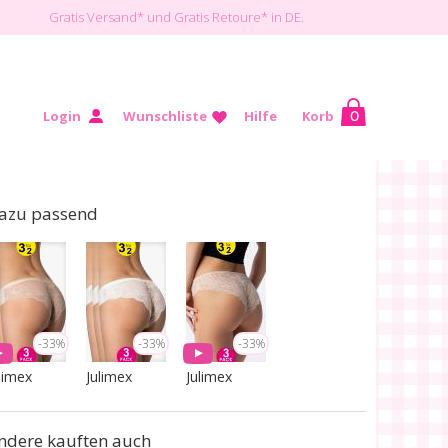
Gratis Versand*
und Gratis Retoure* in DE.
Login
Wunschliste
Hilfe
Korb
0
Sport
SALE
Hilfe
azu passend
-33%
-33%
-33%
limex
Julimex
Julimex
ndere kauften auch