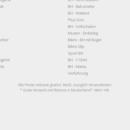
ak
BH - Balconette
BH - Wattiert
Plus-Size
BH - Vollschalen
Muster - Einfarbig
orber
Bikini - BH mit Bügel
Bikini Slip
Sport BH
ngerie
BH - T-Shirt
rie
BH - Mama
Verführung
Alle Preise inklusive gesetzl. MwSt. zuzüglich
Versandkosten
.
* Gratis Versand und Retoure in Deutschland*. Mehr
Info
.