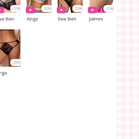
-20%
-20%
-35%
-33%
wa Bien
Kinga
Ewa Bien
Julimex
-20%
inga