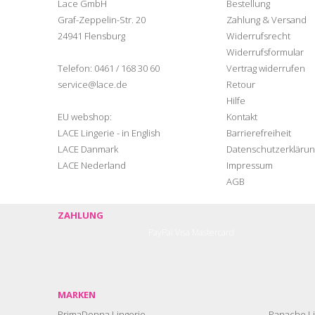
Lace GmbH
Bestellung
Graf-Zeppelin-Str. 20
Zahlung & Versand
24941 Flensburg
Widerrufsrecht
Widerrufsformular
Telefon:
0461 / 168 30 60
Vertrag widerrufen
service@lace.de
Retour
Hilfe
EU webshop:
Kontakt
LACE Lingerie - in English
Barrierefreiheit
LACE Danmark
Datenschutzerklärun
LACE Nederland
Impressum
AGB
ZAHLUNG
PayPal
Visa
Mastercard
MARKEN
PrimaDonna Lingerie
Panache Li