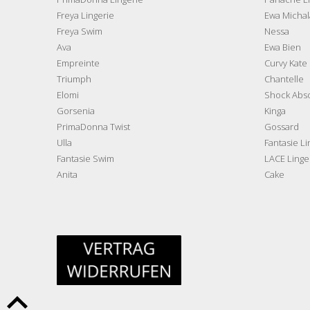
Freya Lingerie
Ewa Michal
Freya Swim
Nessa
Ava
Ewa Bien
Empreinte
Curvy Kate
Triumph
Chantelle
Elomi
Shock Abs
Gorsenia
Kinga
PrimaDonna Twist
Gossard
Ulla
Fantasie Li
Fantasie Swim
LACE Linge
Anita
Cake