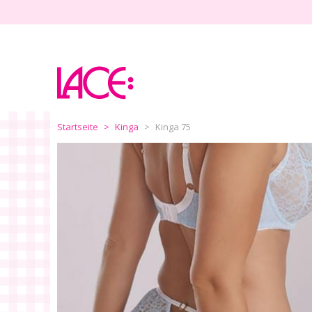
Home
Marken
Größen
Startseite
Kinga
Kinga 75