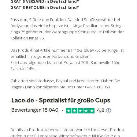
GRATIS VERSAND in Deutschland*
GRATIS RETOURE in Deutschland*
Passform, Stütze und Funktion. Das sind Schlüsselwörter bei
Bodywear, das einfach spitze ist ... Kinga Brasilianischer String -
Kinga 75 gehört zu der Warengruppe String und ist Teil von der
Kollektion Kinga 75.
Das Produkt hat Artikelnummer B1110-3_blue=75c bei Kinga, ist
erhältlich in folgenden Farben: und Größen .
Es ist aus folgenden Material: Polyamid 70%, Baumwolle 16%,
Elasthan 14%.
Zahlarten sind Vorkasse, Paypal und Kreditkarten. Haben Sie
Fragen? Dann kontaktieren Sie uns unter 0461/1683060.
Details zu Produktsicherheit: Verantwortlich für dieses Produkt
ist der in der EU ansässige Wirtschaftsakteur: KINGA Sp. z o.o.