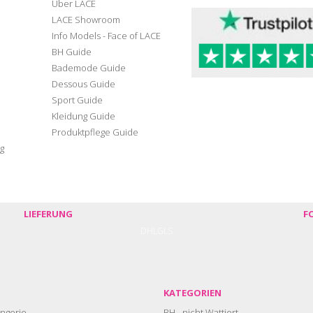
Über LACE
LACE Showroom
Info Models - Face of LACE
BH Guide
Bademode Guide
Dessous Guide
Sport Guide
Kleidung Guide
Produktpflege Guide
g
LIEFERUNG
F
DHL
GLS
KATEGORIEN
ngerie
BH - nicht Wattiert