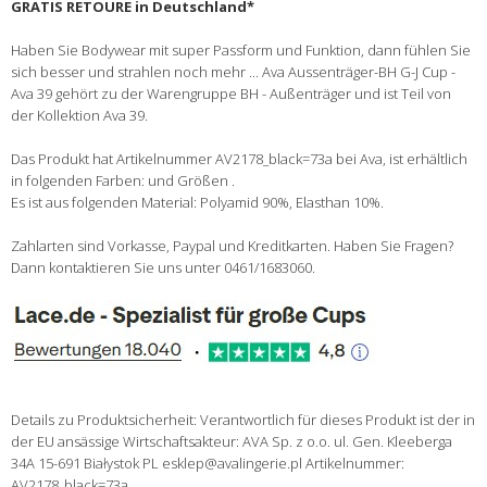
GRATIS RETOURE in Deutschland*
Haben Sie Bodywear mit super Passform und Funktion, dann fühlen Sie
sich besser und strahlen noch mehr ... Ava Aussenträger-BH G-J Cup -
Ava 39 gehört zu der Warengruppe BH - Außenträger und ist Teil von
der Kollektion Ava 39.
Das Produkt hat Artikelnummer AV2178_black=73a bei Ava, ist erhältlich
in folgenden Farben: und Größen .
Es ist aus folgenden Material: Polyamid 90%, Elasthan 10%.
Zahlarten sind Vorkasse, Paypal und Kreditkarten. Haben Sie Fragen?
Dann kontaktieren Sie uns unter 0461/1683060.
Details zu Produktsicherheit: Verantwortlich für dieses Produkt ist der in
der EU ansässige Wirtschaftsakteur: AVA Sp. z o.o. ul. Gen. Kleeberga
34A 15-691 Białystok PL esklep@avalingerie.pl Artikelnummer:
AV2178_black=73a