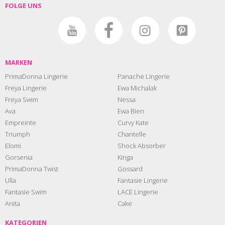
FOLGE UNS
MARKEN
PrimaDonna Lingerie
Panache Lingerie
Freya Lingerie
Ewa Michalak
Freya Swim
Nessa
Ava
Ewa Bien
Empreinte
Curvy Kate
Triumph
Chantelle
Elomi
Shock Absorber
Gorsenia
Kinga
PrimaDonna Twist
Gossard
Ulla
Fantasie Lingerie
Fantasie Swim
LACE Lingerie
Anita
Cake
KATEGORIEN