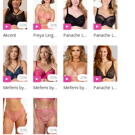
-50%
-30%
Akcent
Freya Lingerie
Panache Lingerie
Panache Lingerie
-50%
-50%
-20%
Mefemi by Nipplex
Mefemi by Nipplex
Mefemi by Nipplex
Panache Lingerie
-30%
-50%