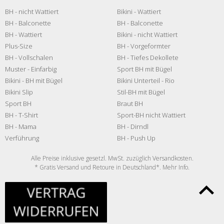
BH - nicht Wattiert
Bikini - Wattiert
BH - Balconette
BH - Balconette
BH - Wattiert
Bikini - nicht Wattiert
Plus-Size
BH - Vorgeformter
BH - Vollschalen
BH - Tiefes Dekollete
Muster - Einfarbig
Sport BH mit Bügel
Bikini - BH mit Bügel
Bikini Unterteil - Rio
Bikini Slip
Stil-BH mit Bügel
Sport BH
Braut BH
BH - T-Shirt
Sport-BH nicht Wattiert
BH - Mama
BH - Dirndl
Verführung
BH - Push Up
Alle Preise inklusive gesetzl. MwSt. zuzüglich
Versandkosten
.
* Gratis Versand und Retoure in Deutschland*. Mehr
Info
.