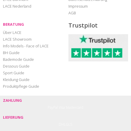
LACE Nederland
Impressum
AGB
Trustpilot
BERATUNG
Über LACE
LACE Showroom
Info Models - Face of LACE
BH Guide
Bademode Guide
Dessous Guide
Sport Guide
Kleidung Guide
Produktpflege Guide
ZAHLUNG
PayPal
Visa
Mastercard
LIEFERUNG
DHL
GLS