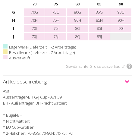
70
75
80
85
90
G
70G
75G
80G
85G
90G
H
70H
75H
80H
85H
90H
I
70I
75I
80I
85I
90I
J
70J
75J
80J
85J
Lagerware (Lieferzeit: 1-2 Arbeitstage)
Bestellware (Lieferzeit: 7 Arbeitstage)
Ausverkauft
Gewünschte Größe ausverkauft?
Artikelbeschreibung
Ava
Aussenträger-BH G-J Cup - Ava 39
BH - Außenträger, BH - nicht wattiert
* Bügel-BH
* Nicht wattiert
* EU Cup-Größen
* 2-Häkchen: 70-85G; 70-80H; 70-75I; 70J