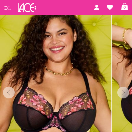
Startseite
Elomi
Teagan
0