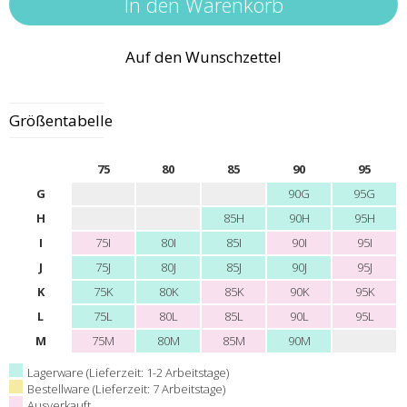
Auf den Wunschzettel
Größentabelle
75
80
85
90
95
G
90G
95G
H
85H
90H
95H
I
75I
80I
85I
90I
95I
J
75J
80J
85J
90J
95J
K
75K
80K
85K
90K
95K
L
75L
80L
85L
90L
95L
M
75M
80M
85M
90M
Lagerware (Lieferzeit: 1-2 Arbeitstage)
Bestellware (Lieferzeit: 7 Arbeitstage)
Ausverkauft