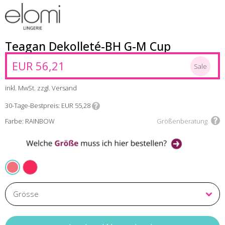
Teagan Dekolleté-BH G-M Cup
EUR 56,21
Sale
inkl. MwSt. zzgl. Versand
30-Tage-Bestpreis
EUR 55,28
Farbe: RAINBOW
Größenberatung
AZALEA
RAINBOW