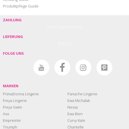
Produktpflege Guide
ZAHLUNG
PayPal
Visa
Mastercard
LIEFERUNG
DHL
GLS
FOLGE UNS
MARKEN
PrimaDonna Lingerie
Panache Lingerie
Freya Lingerie
Ewa Michalak
Freya Swim
Nessa
Ava
Ewa Bien
Empreinte
Curvy Kate
Triumph
Chantelle