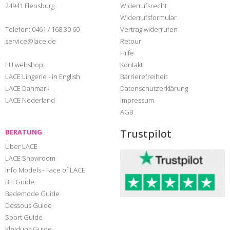
24941 Flensburg
Widerrufsrecht
Widerrufsformular
Telefon:
0461 / 168 30 60
Vertrag widerrufen
service@lace.de
Retour
Hilfe
EU webshop:
Kontakt
LACE Lingerie - in English
Barrierefreiheit
LACE Danmark
Datenschutzerklärung
LACE Nederland
Impressum
AGB
Trustpilot
BERATUNG
Über LACE
LACE Showroom
Info Models - Face of LACE
BH Guide
Bademode Guide
Dessous Guide
Sport Guide
Kleidung Guide