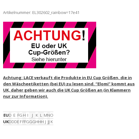
Artikelnummer: EL302602_rainbow=17e41
Achtung: LACE verkauft die Produkte in EU Cup Größen, die in
den Wäscheetiketten (bei EU) zu lesen sind. “Elomi” kommt aus
UK, daher geben wir auch die UK Cup Größen an (in Klammern
nur zur Information).
EU
D
E
F
G
H
I
J
K
L
M
N
O
UK
D
DD
E
F
FF
G
GG
H
HH
J
JJ
K