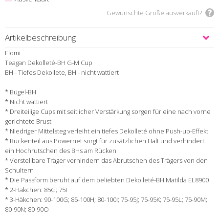
Gewünschte Größe ausverkauft?
Artikelbeschreibung
Elomi
Teagan Dekolleté-BH G-M Cup
BH - Tiefes Dekollete, BH - nicht wattiert
* Bügel-BH
* Nicht wattiert
* Dreiteilige Cups mit seitlicher Verstärkung sorgen für eine nach vorne
gerichtete Brust
* Niedriger Mittelsteg verleiht ein tiefes Dekolleté ohne Push-up-Effekt
* Rückenteil aus Powernet sorgt für zusätzlichen Halt und verhindert
ein Hochrutschen des BHs am Rücken
* Verstellbare Träger verhindern das Abrutschen des Trägers von den
Schultern
* Die Passform beruht auf dem beliebten Dekolleté-BH Matilda EL8900
* 2-Häkchen: 85G; 75I
* 3-Häkchen: 90-100G; 85-100H; 80-100I; 75-95J; 75-95K; 75-95L; 75-90M;
80-90N; 80-90O