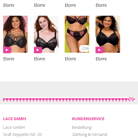
Elomi
Elomi
Elomi
Elomi
-25%
Elomi
Elomi
Elomi
Elomi
LACE GMBH
KUNDENSERVICE
Lace GmbH
Bestellung
Graf-Zeppelin-Str. 20
Zahlung & Versand