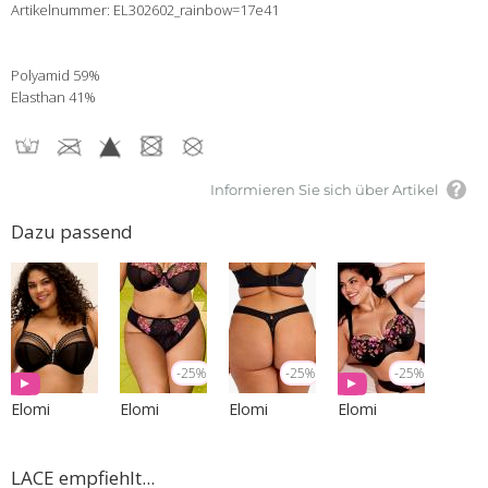
Artikelnummer: EL302602_rainbow=17e41
Polyamid 59%
Elasthan 41%
Informieren Sie sich über Artikel
Dazu passend
-25%
-25%
-25%
Elomi
Elomi
Elomi
Elomi
LACE empfiehlt...