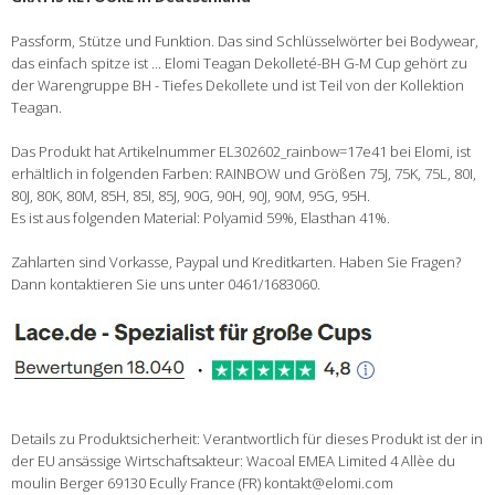
Passform, Stütze und Funktion. Das sind Schlüsselwörter bei Bodywear,
das einfach spitze ist ... Elomi Teagan Dekolleté-BH G-M Cup gehört zu
der Warengruppe BH - Tiefes Dekollete und ist Teil von der Kollektion
Teagan.
Das Produkt hat Artikelnummer EL302602_rainbow=17e41 bei Elomi, ist
erhältlich in folgenden Farben: RAINBOW und Größen 75J, 75K, 75L, 80I,
80J, 80K, 80M, 85H, 85I, 85J, 90G, 90H, 90J, 90M, 95G, 95H.
Es ist aus folgenden Material: Polyamid 59%, Elasthan 41%.
Zahlarten sind Vorkasse, Paypal und Kreditkarten. Haben Sie Fragen?
Dann kontaktieren Sie uns unter 0461/1683060.
Details zu Produktsicherheit: Verantwortlich für dieses Produkt ist der in
der EU ansässige Wirtschaftsakteur: Wacoal EMEA Limited 4 Allèe du
moulin Berger 69130 Ecully France (FR) kontakt@elomi.com