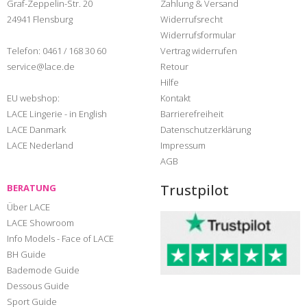
Graf-Zeppelin-Str. 20
Zahlung & Versand
24941 Flensburg
Widerrufsrecht
Widerrufsformular
Telefon:
0461 / 168 30 60
Vertrag widerrufen
service@lace.de
Retour
Hilfe
EU webshop:
Kontakt
LACE Lingerie - in English
Barrierefreiheit
LACE Danmark
Datenschutzerklärung
LACE Nederland
Impressum
AGB
Trustpilot
BERATUNG
Über LACE
LACE Showroom
Info Models - Face of LACE
BH Guide
Bademode Guide
Dessous Guide
Sport Guide