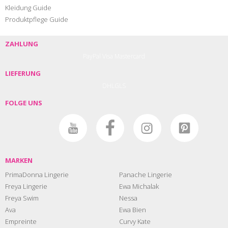
Kleidung Guide
Produktpflege Guide
ZAHLUNG
PayPal
Visa
Mastercard
LIEFERUNG
DHL
GLS
FOLGE UNS
MARKEN
PrimaDonna Lingerie
Panache Lingerie
Freya Lingerie
Ewa Michalak
Freya Swim
Nessa
Ava
Ewa Bien
Empreinte
Curvy Kate