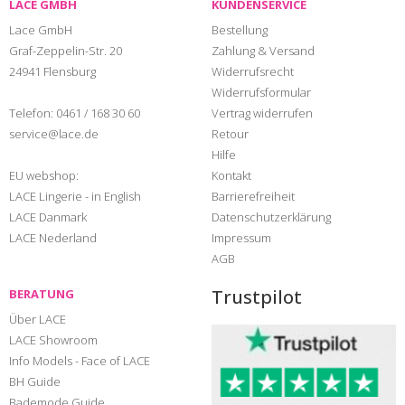
LACE GMBH
KUNDENSERVICE
Lace GmbH
Bestellung
Graf-Zeppelin-Str. 20
Zahlung & Versand
24941 Flensburg
Widerrufsrecht
Widerrufsformular
Telefon:
0461 / 168 30 60
Vertrag widerrufen
service@lace.de
Retour
Hilfe
EU webshop:
Kontakt
LACE Lingerie - in English
Barrierefreiheit
LACE Danmark
Datenschutzerklärung
LACE Nederland
Impressum
AGB
Trustpilot
BERATUNG
Über LACE
LACE Showroom
Info Models - Face of LACE
BH Guide
Bademode Guide