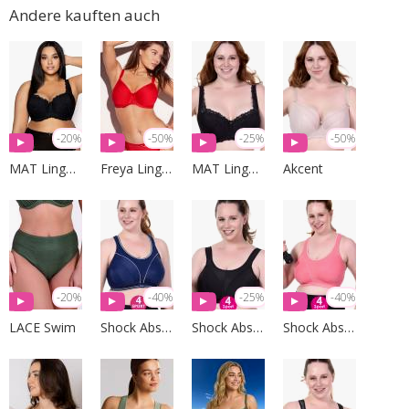
Andere kauften auch
-20%
-50%
-25%
-50%
MAT Lingerie
Freya Lingerie
MAT Lingerie
Akcent
-20%
-40%
-25%
-40%
LACE Swim
Shock Absorber
Shock Absorber
Shock Absorber