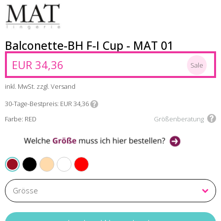
Balconette-BH F-I Cup - MAT 01
EUR 34,36
Sale
inkl. MwSt. zzgl. Versand
30-Tage-Bestpreis
EUR 34,36
Farbe: RED
Größenberatung
BLACK
BEIGE
WHITE
PERSIAN RED
RED