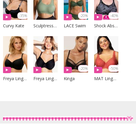
-35%
-20%
-40%
Curvy Kate
Sculptresse by Panache
LACE Swim
Shock Absorber
-20%
-50%
Freya Lingerie
Freya Lingerie
Kinga
MAT Lingerie