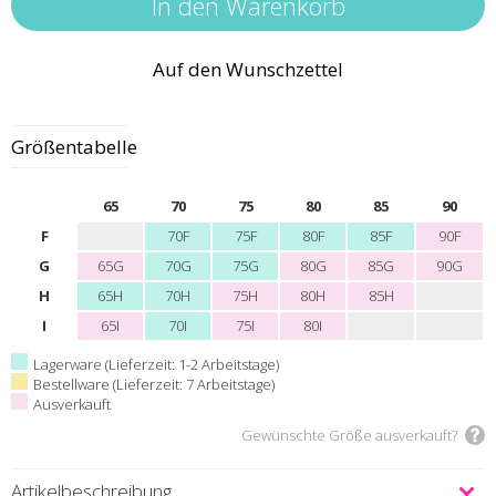
Auf den Wunschzettel
Größentabelle
65
70
75
80
85
90
F
70F
75F
80F
85F
90F
G
65G
70G
75G
80G
85G
90G
H
65H
70H
75H
80H
85H
I
65I
70I
75I
80I
Lagerware (Lieferzeit: 1-2 Arbeitstage)
Bestellware (Lieferzeit: 7 Arbeitstage)
Ausverkauft
Gewünschte Größe ausverkauft?
Artikelbeschreibung