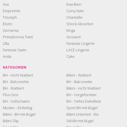
Ava
Ewa Bien
Empreinte
Curvy Kate
Triumph
Chantelle
Elomi
Shock Absorber
Gorsenia
Kinga
PrimaDonna Twist
Gossard
Ulla
Fantasie Lingerie
Fantasie Swim
LACE Lingerie
Anita
Cake
KATEGORIEN
BH - nicht Wattiert
Bikini - Wattiert
BH - Balconette
BH - Balconette
BH - Wattiert
Bikini - nicht Wattiert
Plus-Size
BH - Vorgeformter
BH - Vollschalen
BH - Tiefes Dekollete
Muster - Einfarbig
Sport BH mit Bügel
Bikini - BH mit Bügel
Bikini Unterteil - Rio
Bikini Slip
Stil-BH mit Bügel