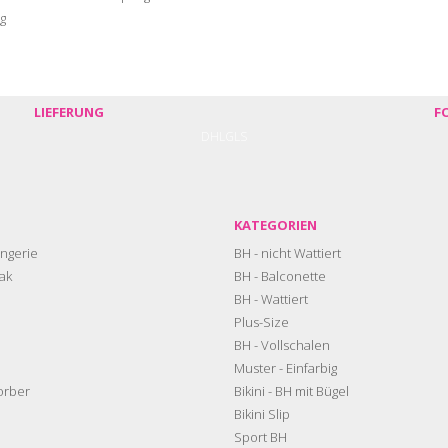
g
LIEFERUNG
F
DHL
GLS
KATEGORIEN
ngerie
BH - nicht Wattiert
ak
BH - Balconette
BH - Wattiert
Plus-Size
BH - Vollschalen
Muster - Einfarbig
orber
Bikini - BH mit Bügel
Bikini Slip
Sport BH