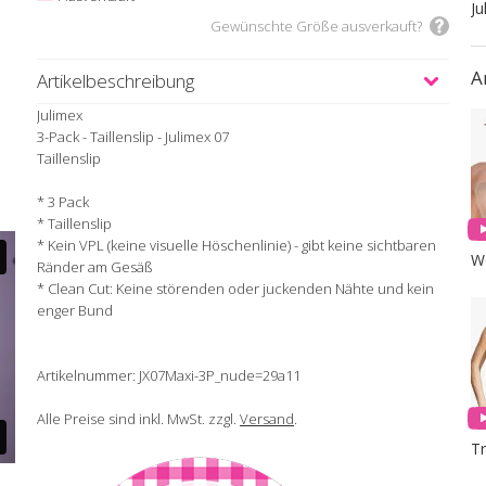
Ju
Gewünschte Größe ausverkauft?
A
Artikelbeschreibung
Julimex
3-Pack - Taillenslip - Julimex 07
Taillenslip
* 3 Pack
* Taillenslip
* Kein VPL (keine visuelle Höschenlinie) - gibt keine sichtbaren
W
Ränder am Gesäß
* Clean Cut: Keine störenden oder juckenden Nähte und kein
enger Bund
Artikelnummer: JX07Maxi-3P_nude=29a11
Alle Preise sind inkl. MwSt. zzgl.
Versand
.
T