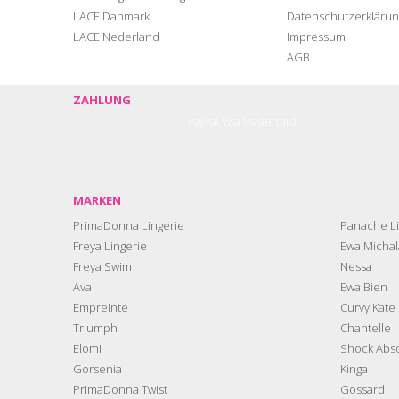
LACE Danmark
Datenschutzerklärun
LACE Nederland
Impressum
AGB
ZAHLUNG
PayPal
Visa
Mastercard
MARKEN
PrimaDonna Lingerie
Panache Li
Freya Lingerie
Ewa Michal
Freya Swim
Nessa
Ava
Ewa Bien
Empreinte
Curvy Kate
Triumph
Chantelle
Elomi
Shock Abs
Gorsenia
Kinga
PrimaDonna Twist
Gossard