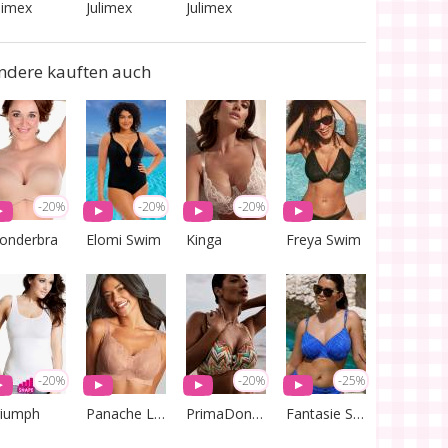
limex
Julimex
Julimex
ndere kauften auch
-20%
-20%
-20%
onderbra
Elomi Swim
Kinga
Freya Swim
-20%
-20%
-25%
riumph
Panache Lingerie
PrimaDonna Swim
Fantasie Swim