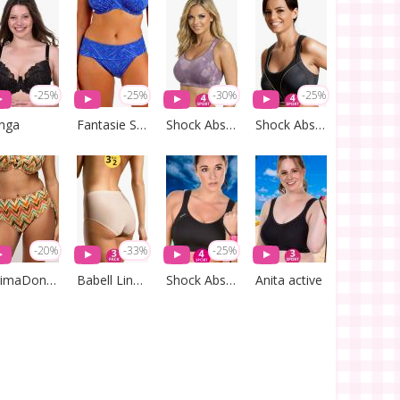
-25%
-25%
-30%
-25%
inga
Fantasie Swim
Shock Absorber
Shock Absorber
-20%
-33%
-25%
PrimaDonna Swim
Babell Lingerie
Shock Absorber
Anita active