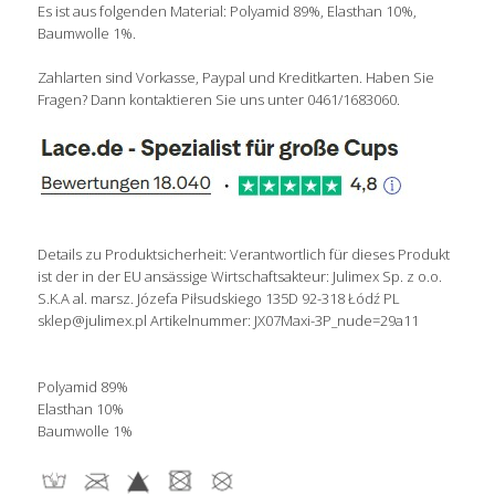
Es ist aus folgenden Material: Polyamid 89%, Elasthan 10%,
Baumwolle 1%.
Zahlarten sind Vorkasse, Paypal und Kreditkarten. Haben Sie
Fragen? Dann kontaktieren Sie uns unter 0461/1683060.
Details zu Produktsicherheit: Verantwortlich für dieses Produkt
ist der in der EU ansässige Wirtschaftsakteur: Julimex Sp. z o.o.
S.K.A al. marsz. Józefa Piłsudskiego 135D 92-318 Łódź PL
sklep@julimex.pl Artikelnummer: JX07Maxi-3P_nude=29a11
Polyamid 89%
Elasthan 10%
Baumwolle 1%