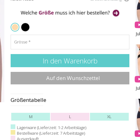
BLACK
NUDE
Ju
Grösse
Auf den Wunschzettel
Ju
Größentabelle
M
L
XL
Lagerware (Lieferzeit: 1-2 Arbeitstage)
Bestellware (Lieferzeit: 7 Arbeitstage)
Ausverkauft