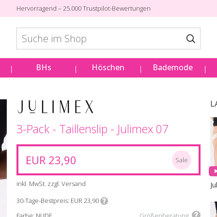
Hervorragend – 25.000 Trustpilot-Bewertungen
BHs
Höschen
Bademode
L
3-Pack - Taillenslip - Julimex 07
EUR 23,90
Sale
inkl. MwSt. zzgl. Versand
Ju
30-Tage-Bestpreis
EUR 23,90
Farbe: NUDE
Größenberatung