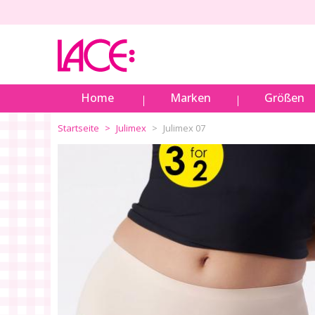
Home
Marken
Größen
Startseite
Julimex
Julimex 07