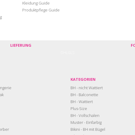
Kleidung Guide
Produktpflege Guide
g
LIEFERUNG
F
DHL
GLS
KATEGORIEN
ngerie
BH - nicht Wattiert
ak
BH - Balconette
BH - Wattiert
Plus-Size
BH - Vollschalen
Muster - Einfarbig
orber
Bikini - BH mit Bügel