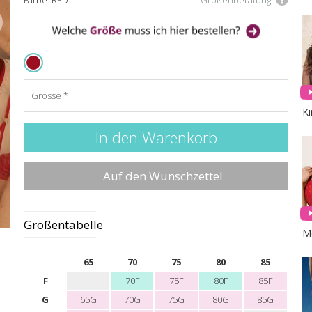
Farbe: RED
Größenberatung
RED
Grösse
K
Auf den Wunschzettel
Größentabelle
65
70
75
80
85
F
70F
75F
80F
85F
G
65G
70G
75G
80G
85G