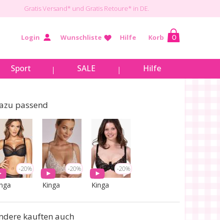
Gratis Versand*
und Gratis Retoure* in DE.
Login
Wunschliste
Hilfe
Korb
0
Sport
SALE
Hilfe
azu passend
-20%
-20%
-20%
inga
Kinga
Kinga
ndere kauften auch