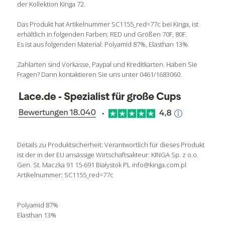
der Kollektion Kinga 72.
Das Produkt hat Artikelnummer SC1155_red=77c bei Kinga, ist
erhältlich in folgenden Farben: RED und Größen 70F, 80F.
Es ist aus folgenden Material: Polyamid 87%, Elasthan 13%.
Zahlarten sind Vorkasse, Paypal und Kreditkarten. Haben Sie
Fragen? Dann kontaktieren Sie uns unter 0461/1683060.
Details zu Produktsicherheit: Verantwortlich für dieses Produkt
ist der in der EU ansässige Wirtschaftsakteur: KINGA Sp. z o.o.
Gen. St. Maczka 91 15-691 Białystok PL info@kinga.com.pl
Artikelnummer: SC1155_red=77c
Polyamid 87%
Elasthan 13%