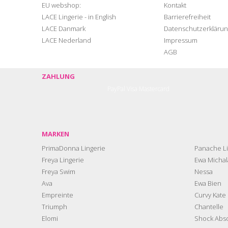
EU webshop:
Kontakt
LACE Lingerie - in English
Barrierefreiheit
LACE Danmark
Datenschutzerklärun
LACE Nederland
Impressum
AGB
ZAHLUNG
PayPal
Visa
Mastercard
MARKEN
PrimaDonna Lingerie
Panache Li
Freya Lingerie
Ewa Michal
Freya Swim
Nessa
Ava
Ewa Bien
Empreinte
Curvy Kate
Triumph
Chantelle
Elomi
Shock Abs