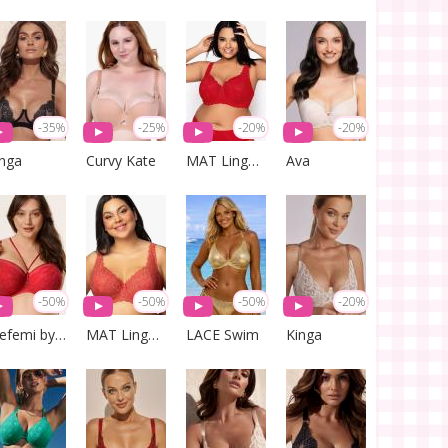
-35%
-25%
-20%
-20%
inga
Curvy Kate
MAT Lingerie
Ava
-50%
-50%
-50%
-20%
Mefemi by Nipplex
MAT Lingerie
LACE Swim
Kinga