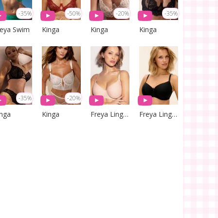
-35%
-50%
-20%
-35%
reya Swim
Kinga
Kinga
Kinga
-35%
-20%
inga
Kinga
Freya Lingerie
Freya Lingerie