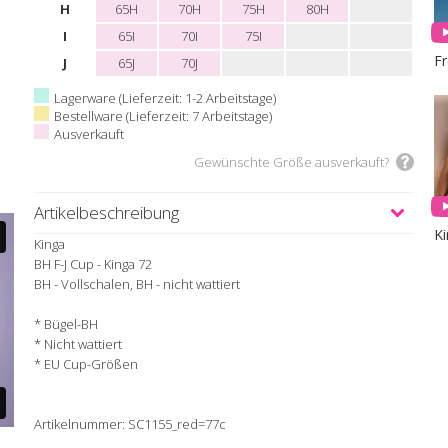
H
65H
70H
75H
80H
I
65I
70I
75I
F
J
65J
70J
Lagerware (Lieferzeit: 1-2 Arbeitstage)
Bestellware (Lieferzeit: 7 Arbeitstage)
Ausverkauft
Gewünschte Größe ausverkauft?
Artikelbeschreibung
K
Kinga
BH F-J Cup - Kinga 72
BH - Vollschalen, BH - nicht wattiert
* Bügel-BH
* Nicht wattiert
* EU Cup-Größen
Artikelnummer: SC1155_red=77c