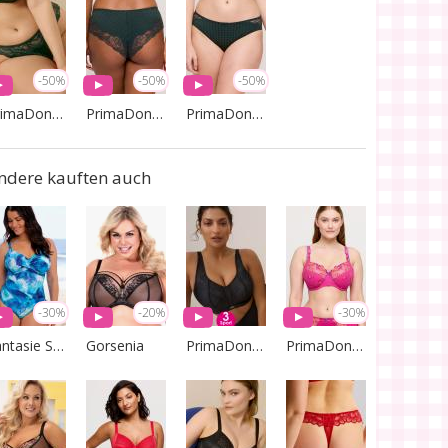
-50%
-50%
-50%
PrimaDonna Lingerie
PrimaDonna Lingerie
PrimaDonna Lingerie
ndere kauften auch
-30%
-20%
-30%
Fantasie Swim
Gorsenia
PrimaDonna Sport
PrimaDonna Lingerie