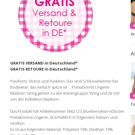
A
GRATIS VERSAND in Deutschland*
GRATIS RETOURE in Deutschland*
Passform, Stütze und Funktion. Das sind Schlüsselwörter bei
Bodywear, das einfach spitze ist ... PrimaDonna Lingerie
Madison String gehört zu der Warengruppe String und ist Teil
von der Kollektion Madison.
Das Produkt hat Artikelnummer 0662125_blueberrykiss=x03a bei
PrimaDonna Lingerie, ist erhältlich in folgenden Farben: und
Größen .
Es ist aus folgenden Material: Polyamid 73%, Elasthan 19%,