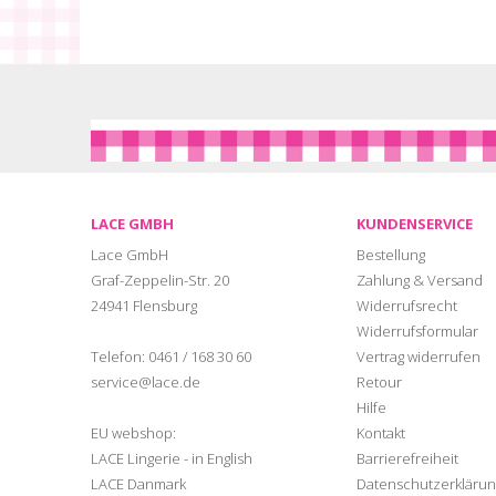
LACE GMBH
KUNDENSERVICE
Lace GmbH
Bestellung
Graf-Zeppelin-Str. 20
Zahlung & Versand
24941 Flensburg
Widerrufsrecht
Widerrufsformular
Telefon:
0461 / 168 30 60
Vertrag widerrufen
service@lace.de
Retour
Hilfe
EU webshop:
Kontakt
LACE Lingerie - in English
Barrierefreiheit
LACE Danmark
Datenschutzerklärun