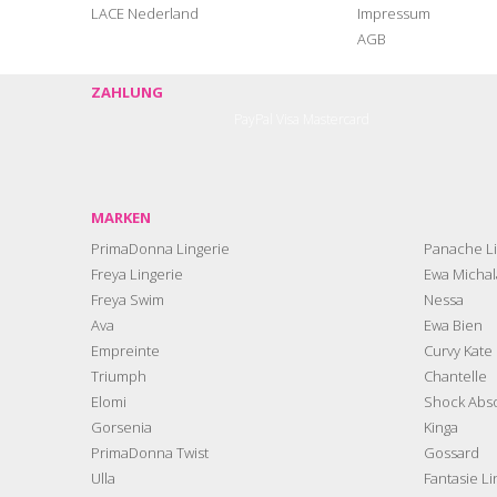
LACE Nederland
Impressum
AGB
ZAHLUNG
PayPal
Visa
Mastercard
MARKEN
PrimaDonna Lingerie
Panache Li
Freya Lingerie
Ewa Michal
Freya Swim
Nessa
Ava
Ewa Bien
Empreinte
Curvy Kate
Triumph
Chantelle
Elomi
Shock Abs
Gorsenia
Kinga
PrimaDonna Twist
Gossard
Ulla
Fantasie Li