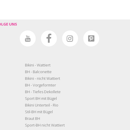
OLGE UNS
Bikini - Wattiert
BH - Balconette
Bikini - nicht Wattiert
BH - Vorgeformter
BH - Tiefes Dekollete
Sport BH mit Bügel
Bikini Unterteil - Rio
Stil-BH mit Bügel
Braut BH
Sport-BH nicht Wattiert