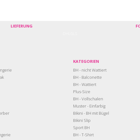
LIEFERUNG
F
DHL
GLS
KATEGORIEN
ngerie
BH - nicht Wattiert
ak
BH - Balconette
BH - Wattiert
Plus-Size
BH - Vollschalen
Muster - Einfarbig
orber
Bikini - BH mit Bügel
Bikini Slip
Sport BH
ngerie
BH - T-Shirt