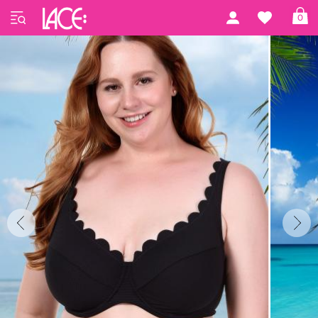
Startseite
Panache Swim
Spirit by Panache
0