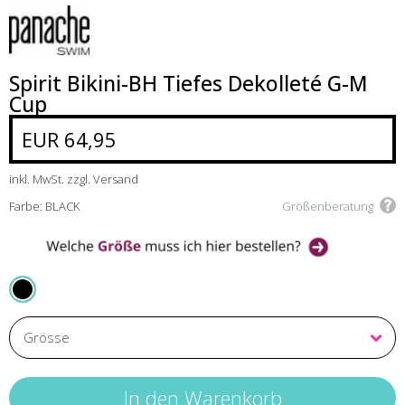
Spirit Bikini-BH Tiefes Dekolleté G-M
Cup
EUR 64,95
inkl. MwSt. zzgl. Versand
Farbe: BLACK
Größenberatung
BLACK