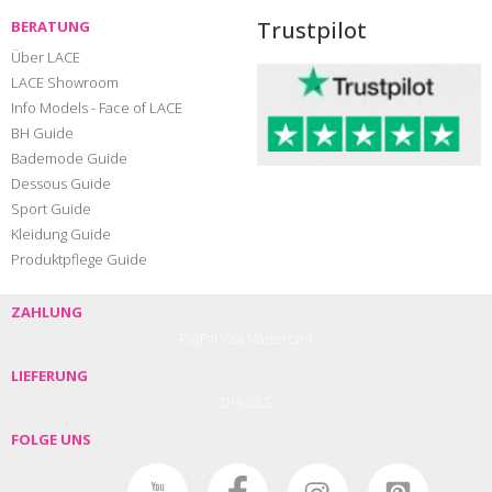
Trustpilot
BERATUNG
Über LACE
LACE Showroom
Info Models - Face of LACE
BH Guide
Bademode Guide
Dessous Guide
Sport Guide
Kleidung Guide
Produktpflege Guide
ZAHLUNG
PayPal
Visa
Mastercard
LIEFERUNG
DHL
GLS
FOLGE UNS