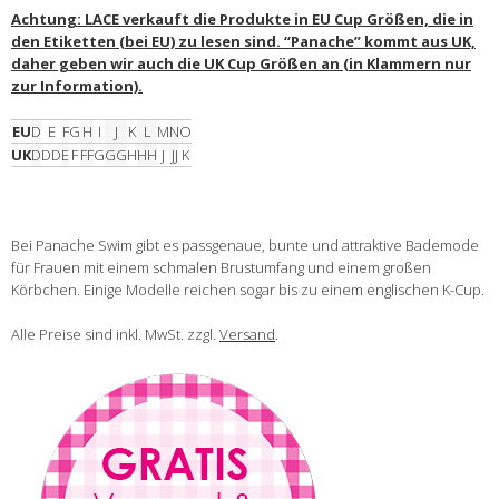
Achtung: LACE verkauft die Produkte in EU Cup Größen, die in
den Etiketten (bei EU) zu lesen sind. “Panache” kommt aus UK,
daher geben wir auch die UK Cup Größen an (in Klammern nur
zur Information).
EU
D
E
F
G
H
I
J
K
L
M
N
O
UK
D
DD
E
F
FF
G
GG
H
HH
J
JJ
K
Bei Panache Swim gibt es passgenaue, bunte und attraktive Bademode
für Frauen mit einem schmalen Brustumfang und einem großen
Körbchen. Einige Modelle reichen sogar bis zu einem englischen K-Cup.
Alle Preise sind inkl. MwSt. zzgl.
Versand
.