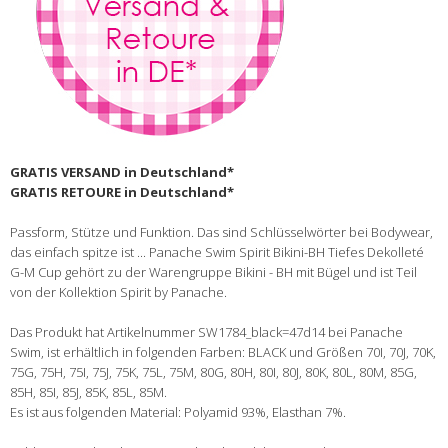
GRATIS VERSAND in Deutschland*
GRATIS RETOURE in Deutschland*
Passform, Stütze und Funktion. Das sind Schlüsselwörter bei Bodywear,
das einfach spitze ist ... Panache Swim Spirit Bikini-BH Tiefes Dekolleté
G-M Cup gehört zu der Warengruppe Bikini - BH mit Bügel und ist Teil
von der Kollektion Spirit by Panache.
Das Produkt hat Artikelnummer SW1784_black=47d14 bei Panache
Swim, ist erhältlich in folgenden Farben: BLACK und Größen 70I, 70J, 70K,
75G, 75H, 75I, 75J, 75K, 75L, 75M, 80G, 80H, 80I, 80J, 80K, 80L, 80M, 85G,
85H, 85I, 85J, 85K, 85L, 85M.
Es ist aus folgenden Material: Polyamid 93%, Elasthan 7%.