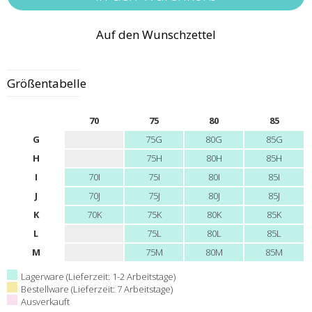
Auf den Wunschzettel
Größentabelle
70
75
80
85
G
75G
80G
85G
H
75H
80H
85H
I
70I
75I
80I
85I
J
70J
75J
80J
85J
K
70K
75K
80K
85K
L
75L
80L
85L
M
75M
80M
85M
Lagerware (Lieferzeit: 1-2 Arbeitstage)
Bestellware (Lieferzeit: 7 Arbeitstage)
Ausverkauft