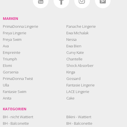
MARKEN
PrimaDonna Lingerie
Panache Lingerie
Freya Lingerie
Ewa Michalak
Freya Swim
Nessa
Ava
Ewa Bien
Empreinte
Curvy Kate
Triumph
Chantelle
Elomi
Shock Absorber
Gorsenia
Kinga
PrimaDonna Twist
Gossard
Ulla
Fantasie Lingerie
Fantasie Swim
LACE Lingerie
Anita
Cake
KATEGORIEN
BH - nicht Wattiert
Bikini - Wattiert
BH - Balconette
BH - Balconette