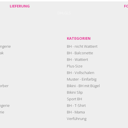
LIEFERUNG
F
DHL
GLS
KATEGORIEN
ngerie
BH - nicht Wattiert
ak
BH - Balconette
BH - Wattiert
Plus-Size
BH - Vollschalen
Muster - Einfarbig
orber
Bikini - BH mit Bügel
Bikini Slip
Sport BH
ngerie
BH - T-Shirt
rie
BH - Mama
Verführung