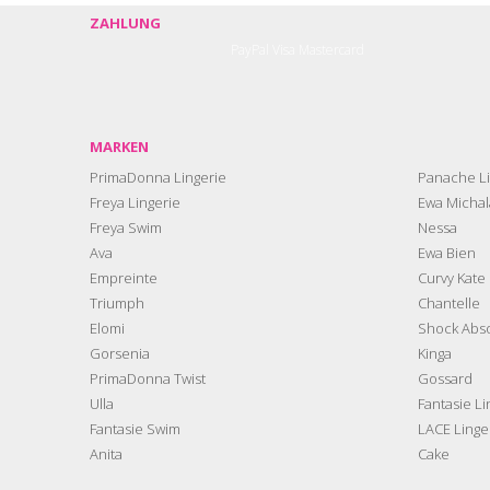
ZAHLUNG
PayPal
Visa
Mastercard
MARKEN
PrimaDonna Lingerie
Panache Li
Freya Lingerie
Ewa Michal
Freya Swim
Nessa
Ava
Ewa Bien
Empreinte
Curvy Kate
Triumph
Chantelle
Elomi
Shock Abs
Gorsenia
Kinga
PrimaDonna Twist
Gossard
Ulla
Fantasie Li
Fantasie Swim
LACE Linge
Anita
Cake