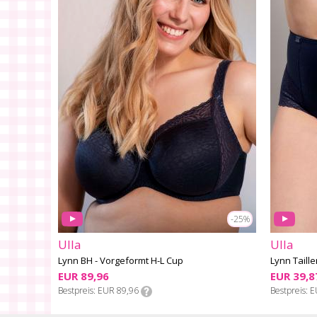
-25%
Ulla
Ulla
Lynn BH - Vorgeformt H-L Cup
Lynn Taille
EUR 89,96
EUR 39,8
Bestpreis
EUR 89,96
Bestpreis
E