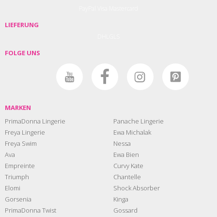
PayPal
Visa
Mastercard
LIEFERUNG
DHL
GLS
FOLGE UNS
MARKEN
PrimaDonna Lingerie
Panache Lingerie
Freya Lingerie
Ewa Michalak
Freya Swim
Nessa
Ava
Ewa Bien
Empreinte
Curvy Kate
Triumph
Chantelle
Elomi
Shock Absorber
Gorsenia
Kinga
PrimaDonna Twist
Gossard