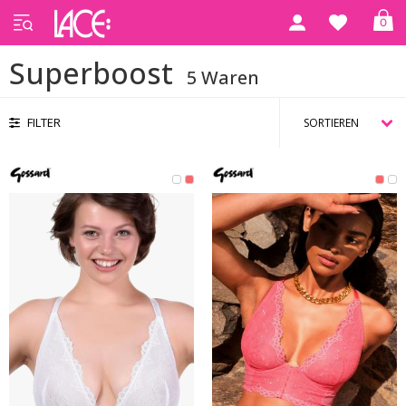
0
Startseite
Superboost
Superboost
5 Waren
FILTER