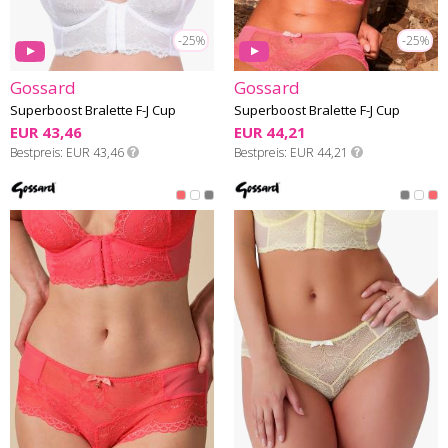
-25%
-25%
Gossard
Gossard
Superboost Bralette F-J Cup
Superboost Bralette F-J Cup
EUR 43,46
EUR 44,21
Bestpreis
EUR 43,46
Bestpreis
EUR 44,21