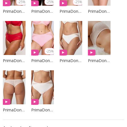
-25%
-25%
-25%
PrimaDonna Lingerie
PrimaDonna Lingerie
PrimaDonna Lingerie
PrimaDonna Lingerie
-25%
PrimaDonna Lingerie
PrimaDonna Lingerie
PrimaDonna Lingerie
PrimaDonna Lingerie
PrimaDonna Lingerie
PrimaDonna Lingerie