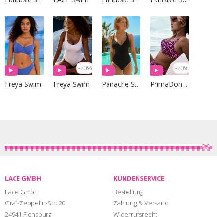
-20%
-20%
Freya Swim
Freya Swim
Panache Swim
PrimaDonna Swim
LACE GMBH
KUNDENSERVICE
Lace GmbH
Bestellung
Graf-Zeppelin-Str. 20
Zahlung & Versand
24941 Flensburg
Widerrufsrecht