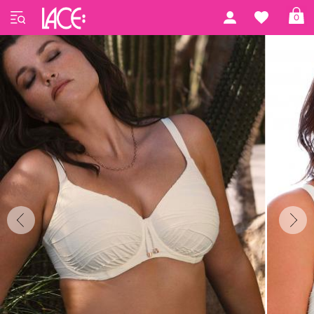
Startseite
Fantasie Swim
Beach Waves
0