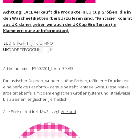
Achtung: LACE verkauft die Produkte in EU Cup Größen, die in
den Wäscheetiketten (bei EU) zu lesen sind. “Fantasie” kommt
aus UK, daher geben wir auch die UK Cup Größen an (in
Klammern nur zur Information).
EU
D
E
F
G
H
I
J
K
L
M
N
O
UK
D
DD
E
F
FF
G
GG
H
HH
J
JJ
K
Artikelnummer: FS502201_linen=39e33
Fantastischer Support, wunderschöne Farben, raffinierte Drucke und
eine perfekte Passform – daraus besteht Fantasie Swim. Diese Marke
arbeitet ebenfalls mit dem englischen Größensystem und ist teilweise
bis zu einem englischen J erhältlich.
Alle Preise sind inkl. MwSt. zzgl.
Versand
.