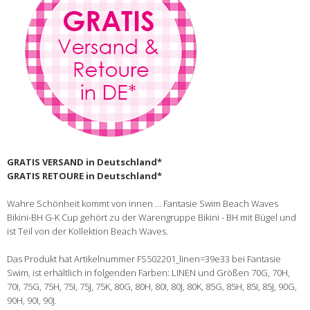
GRATIS VERSAND in Deutschland*
GRATIS RETOURE in Deutschland*
Wahre Schönheit kommt von innen ... Fantasie Swim Beach Waves
Bikini-BH G-K Cup gehört zu der Warengruppe Bikini - BH mit Bügel und
ist Teil von der Kollektion Beach Waves.
Das Produkt hat Artikelnummer FS502201_linen=39e33 bei Fantasie
Swim, ist erhältlich in folgenden Farben: LINEN und Größen 70G, 70H,
70I, 75G, 75H, 75I, 75J, 75K, 80G, 80H, 80I, 80J, 80K, 85G, 85H, 85I, 85J, 90G,
90H, 90I, 90J.