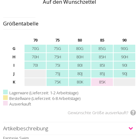
Auf den Wunschzettel
Größentabelle
70
75
80
85
90
G
70G
75G
80G
85G
90G
H
70H
75H
80H
85H
90H
I
70I
75I
80I
85I
90I
J
75J
80J
85J
90J
K
75K
80K
85K
Lagerware (Lieferzeit: 1-2 Arbeitstage)
Bestellware (Lieferzeit: 6-8 Arbeitstage)
Ausverkauft
Gewünschte Größe ausverkauft?
Artikelbeschreibung
Fantasie Swim