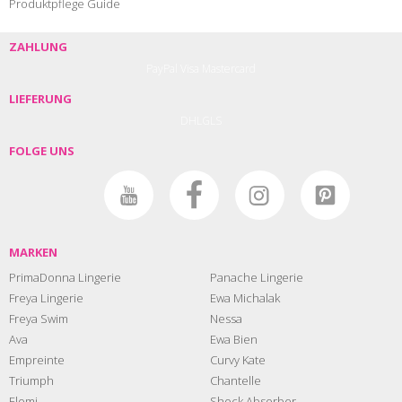
Produktpflege Guide
ZAHLUNG
PayPal
Visa
Mastercard
LIEFERUNG
DHL
GLS
FOLGE UNS
MARKEN
PrimaDonna Lingerie
Panache Lingerie
Freya Lingerie
Ewa Michalak
Freya Swim
Nessa
Ava
Ewa Bien
Empreinte
Curvy Kate
Triumph
Chantelle
Elomi
Shock Absorber