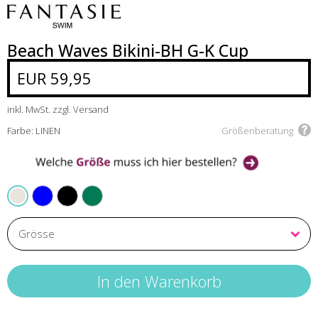
Beach Waves Bikini-BH G-K Cup
EUR 59,95
inkl. MwSt. zzgl. Versand
Farbe: LINEN
Größenberatung
ULTRAMARINE
BLACK
TOURMALINE
LINEN